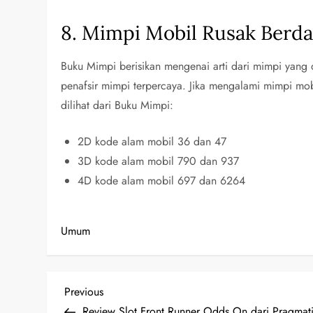
8. Mimpi Mobil Rusak Berd
Buku Mimpi berisikan mengenai arti dari mimpi yang
penafsir mimpi terpercaya. Jika mengalami mimpi mobi
dilihat dari Buku Mimpi:
2D kode alam mobil 36 dan 47
3D kode alam mobil 790 dan 937
4D kode alam mobil 697 dan 6264
Umum
N
Previous
Previous
Post
Review Slot Front Runner Odds On dari Pragmati