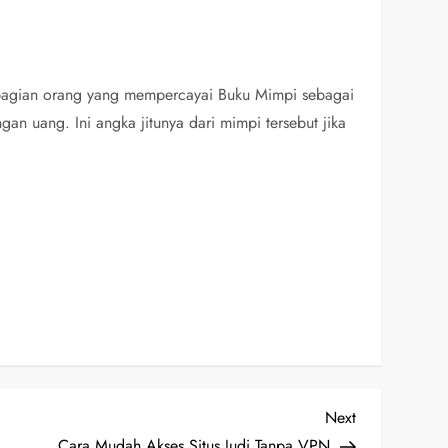
sebagian orang yang mempercayai Buku Mimpi sebagai
an uang. Ini angka jitunya dari mimpi tersebut jika
Next
Next
Post
Cara Mudah Akses Situs Judi Tanpa VPN