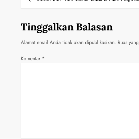
a
v
Tinggalkan Balasan
i
Alamat email Anda tidak akan dipublikasikan.
Ruas yang
g
a
Komentar
*
s
i
p
o
s