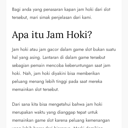
Bagi anda yang penasaran kapan jam hoki dari slot
tersebut, mari simak penjelasan dari kami.
Apa itu Jam Hoki?
Jam hoki atau jam gacor dalam game slot bukan suatu
hal yang asing. Lantaran di dalam game tersebut
sebagian pemain mencoba keberuntungan saat jam
hoki. Nah, jam hoki diyakini bisa memberikan
peluang menang lebih tinggi pada saat mereka
memainkan slot tersebut.
Dari sana kita bisa mengetahui bahwa jam hoki
merupakan waktu yang dianggap tepat untuk
memainkan game slot karena peluang kemenangan