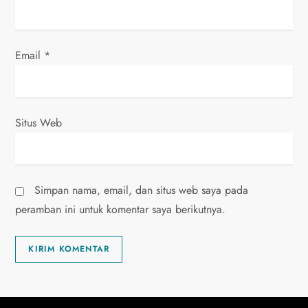
Email
*
Situs Web
Simpan nama, email, dan situs web saya pada
peramban ini untuk komentar saya berikutnya.