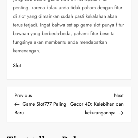
penting, karena kalau anda tidak paham dengan fitur
di slot yang dimainkan sudah pasti kekalahan akan
terus terjadi. Ingat bahwa setiap game slot punya fitur
bawaan yang berbeda-beda, pahami fitur beserta
fungsinya akan membantu anda mendapatkan
kemenangan.
Slot
N
Previous
Next
Previous
Next
Post
Post
Game Slot777 Paling
Gacor 4D: Kelebihan dan
a
Baru
kekurangannya
v