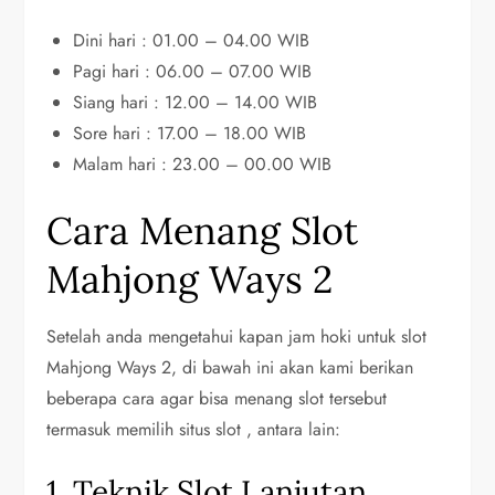
Dini hari : 01.00 – 04.00 WIB
Pagi hari : 06.00 – 07.00 WIB
Siang hari : 12.00 – 14.00 WIB
Sore hari : 17.00 – 18.00 WIB
Malam hari : 23.00 – 00.00 WIB
Cara Menang Slot
Mahjong Ways 2
Setelah anda mengetahui kapan jam hoki untuk slot
Mahjong Ways 2, di bawah ini akan kami berikan
beberapa cara agar bisa menang slot tersebut
termasuk memilih situs slot , antara lain:
1. Teknik Slot Lanjutan