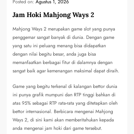
Posted on:
Agustus 1, 2026
Jam Hoki Mahjong Ways 2
Mahjong Ways 2 merupakan game slot yang punya
penggemar sangat banyak di dunia. Dengan game
yang satu ini peluang menang bisa didapatkan
dengan nilai begitu besar, anda juga bisa
memanfaatkan berbagai fitur di dalamnya dengan
sangat baik agar kemenangan maksimal dapat diraih.
Game yang begitu terkenal di kalangan bettor dunia
ini punya grafik mumpuni dan RTP tinggi bahkan di
atas 95% sebagai RTP rata-rata yang ditetapkan oleh
bettor internasional. Berbicara mengenai
Mahjong
Ways 2, di sini kami akan memberitahukan kepada
anda mengenai jam hoki dari game tersebut.